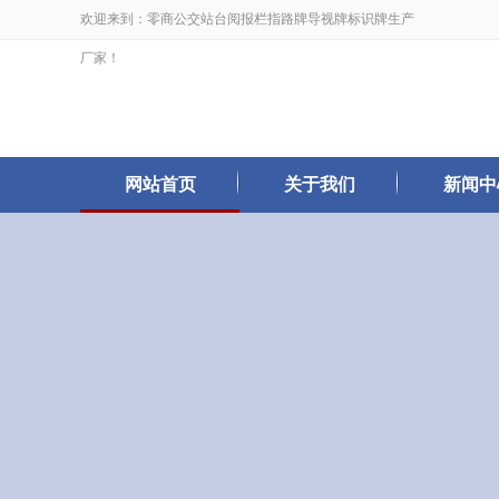
欢迎来到：零商公交站台阅报栏指路牌导视牌标识牌生产
厂家！
网站首页
关于我们
新闻中