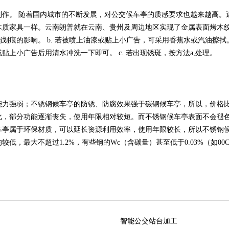
制作。 随着国内城市的不断发展，对公交候车亭的质感要求也越来越高。
质家具一样。云南朗普就在云南、贵州及周边地区实现了金属表面烤木纹漆
划痕的影响。 b. 若被喷上油漆或贴上小广告，可采用香蕉水或汽油擦
上小广告后用清水冲洗一下即可。 c. 若出现锈斑，按方法a,处理。
能力强弱；不锈钢候车亭的防锈、防腐效果强于碳钢候车亭，所以，价格比
化，部分功能逐渐丧失，使用年限相对较短。而不锈钢候车亭表面不会褪
车亭属于环保材质，可以延长资源利用效率，使用年限较长，所以不锈钢
，最大不超过1.2%，有些钢的Wc（含碳量）甚至低于0.03%（如00C
智能公交站台加工