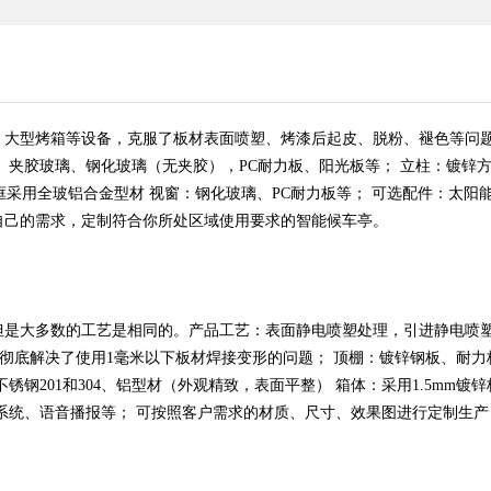
、大型烤箱等设备，克服了板材表面喷塑、烤漆后起皮、脱粉、褪色等问题
夹胶玻璃、钢化玻璃（无夹胶），PC耐力板、阳光板等； 立柱：镀锌方管
框采用全玻铝合金型材 视窗：钢化玻璃、PC耐力板等； 可选配件：太阳
自己的需求，定制符合你所处区域使用要求的智能候车亭。
但是大多数的工艺是相同的。产品工艺：表面静电喷塑处理，引进静电喷
，彻底解决了使用1毫米以下板材焊接变形的问题； 顶棚：镀锌钢板、耐力
钢201和304、铝型材（外观精致，表面平整） 箱体：采用1.5mm镀
动系统、语音播报等； 可按照客户需求的材质、尺寸、效果图进行定制生产