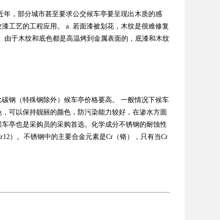
近年，部分城市甚至要求公交候车亭要呈现出木质的感
工艺的工程应用。 a. 若面漆被划花，木纹是很难修复
拭。由于木纹和底色都是高温烤到金属表面的，底漆和木纹
碳钢（特殊钢除外）候车亭价格要高。 一般情况下候车
色，可以保持靓丽的颜色，防污染能力较好，在渗水方面
候车亭也是采购员的采购首选。化学成分不锈钢的耐蚀性
r12）。不锈钢中的主要合金元素是Cr（铬），只有当Cr