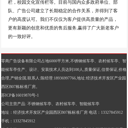
栏，校园文化宣传栏等。目前与国内众多政府单位、部
队、广告公司建立了长期稳定的合作关系，并得到了客
户的高度认可。我们不仅仅为客户提供高质量的产品，
更有新颖的创意和优质的售后服务,赢得了广大新老客户
的一致好评。
零商广告设备有限公司占地6000平方米,
不锈钢候车亭
、
农村候车亭
、
智
能候车亭
生产、设计、安装技术人员达到100人,质量保证,信誉保证,价格
合理,产销全国,联系人:陈经理:18936997766,地址:经济技术开发区产业园
西区B07栋标准厂房。
苏ICP备16019870号-1
公司主营产品:
不锈钢候车亭
、
农村候车亭
、
智能候车亭
地址：经济技术开发区产业园西区B07栋标准厂房 电话：13327845912
手机：13327845912