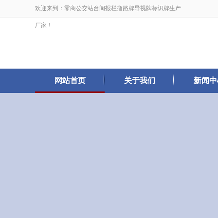
欢迎来到：零商公交站台阅报栏指路牌导视牌标识牌生产
厂家！
网站首页
关于我们
新闻中