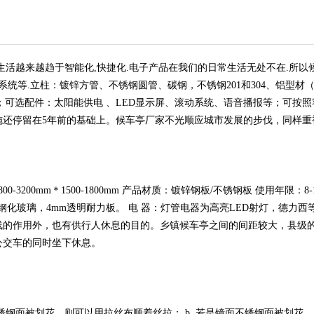
生活越来越趋于智能化,快捷化.电子产品在我们的日常生活无处不在.所以
监控系统等.立柱：镀锌方管、不锈钢圆管、碳钢，不锈钢201和304、铝型
；可选配件：太阳能供电 、LED显示屏、滚动系统、语音播报等；可按
施还停留在5年前的基础上。候车亭厂家不光顺应城市发展的步伐，同样重
2800-3200mm＊1500-1800mm 产品材质：镀锌钢板/不锈钢板 使用年
钢化玻璃，4mm透明耐力板。 电 器：灯管电器为高亮LED射灯，德力西
线的作用外，也有供行人休息的目的。乡镇候车亭之间的间距较大，县级
公交车的同时坐下休息。
不锈钢面被划花，则可以用拉丝布顺着丝拉； b. 若是镜面不锈钢面被划花