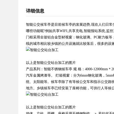
详细信息
智能公交候车亭是目前候车亭的发展趋势,现在人们日常
哪些功能呢?例如共享WIFI,共享充电,智能报站系统,
门框采用全玻铝合金型材视窗：钢化玻璃、PC耐力板等
线的城市相比较乡镇的公共设施就比较落后，很多的设
以上是智能公交站台加工的图片
产品系列：智能不锈钢候车亭 规 格：4000-12000mm＊
汽车金属烤漆等。 灯箱视窗：分为6mm钢化玻璃，5mm
统、太阳能等。候车亭除了有等候公交车和指示公交路
地方。乡镇候车亭已经安装了座椅功能，可供行人等候
以上是智能公交站台加工的图片
箱体、立柱、雨棚、座椅采用不锈钢制作。 a. 若拉丝