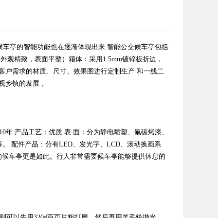
候车亭的智能功能也在逐渐体现出来.智能公交候车亭包括
材（外观精致，表面平整）箱体：采用1.5mm镀锌板折边，
照客户需求的材质、尺寸、效果图进行定制生产 和一线二
视乡镇的发展，
限：8-10年 产品工艺：优质 表 面：分为静电喷塑、氟碳烤漆、
等。 配件产品：分有LED、发光字、LCD、滚动换画系
的候车亭更是如此。行人非常需要候车亭能够提供休息的
，则可以先用320#百页片粗打磨，然后再用羊毛轮抛光。