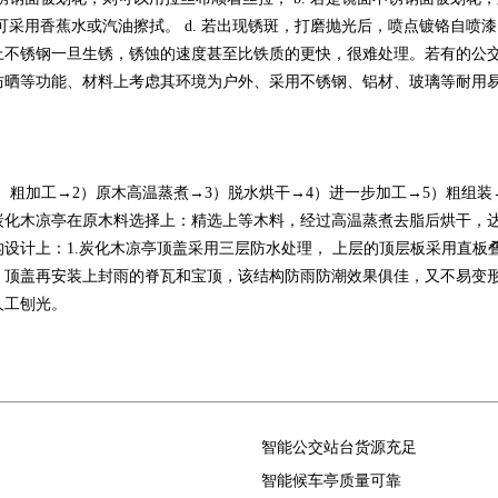
，可采用香蕉水或汽油擦拭。 d. 若出现锈斑，打磨抛光后，喷点镀铬自
上不锈钢一旦生锈，锈蚀的速度甚至比铁质的更快，很难处理。若有的公
防晒等功能、材料上考虑其环境为户外、采用不锈钢、铝材、玻璃等耐
、粗加工→2）原木高温蒸煮→3）脱水烘干→4）进一步加工→5）粗组装→
炭化木凉亭在原木料选择上：精选上等木料，经过高温蒸煮去脂后烘干，
设计上：1.炭化木凉亭顶盖采用三层防水处理， 上层的顶层板采用直板
顶盖再安装上封雨的脊瓦和宝顶，该结构防雨防潮效果俱佳，又不易变形。
人工刨光。
智能公交站台货源充足
智能候车亭质量可靠