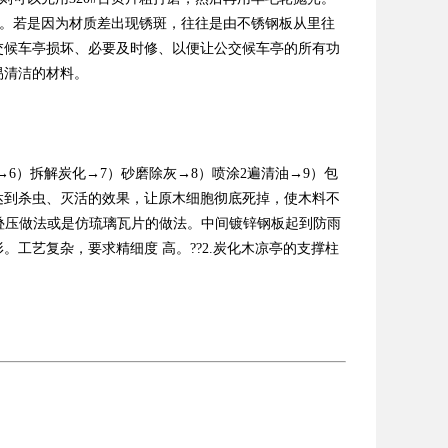
喷漆。若是因为材质差出现锈斑，往往是由不锈钢板从里往
交候车亭损坏、必要及时修、以便让公交候车亭的所有功
用易清洁的材料。
6）拆解炭化→7）砂磨除灰→8）喷涂2遍清油→9）包
达到杀虫、灭活的效果，让原木细胞彻底死掉，使木料不
叠压做法或是仿琉璃瓦片的做法。中间镀锌钢板起到防雨
工艺复杂，要求精细度 高。??2.炭化木凉亭的支撑柱