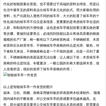
代化的智能因素在里面。也不需要过于高端的原料去缔造，而是以
生活中最常见的原料表达出候车亭多元化的款式。用大家都在用的
资料，生产出跟别人迥然不同的候车亭，大大的彰显了候车亭的个
性化成功的候车亭不仅仅是表现美，更重要的是考虑候车亭合适的
人群，和制造时的方便快捷，这也是候车亭规划首要注重实效的要
害步骤。要做到这要害点，必须找到技能以及出售体高质量的根据
规模的生产厂家，椅一般有以下几种材质构成：不锈钢材质、木质
材质和石头材质等等。不锈钢候车亭座椅的特点是光滑、吸热，对
于春秋天来说，不锈钢座椅会是一个不错的选择，但是一旦到了夏
天，不锈钢座椅的表面温度无法估量，让人难以下坐；木质候车亭
座椅的特点是恒温、冬暖夏凉，一般公园的长椅大都选择木质，使
人坐着舒适，很好的发挥了候车亭座椅的作用；
以上是智能候车亭一件发货的图片
箱体、立柱、雨棚、座椅采用镀锌板折焊表面烤木纹漆制作。 随着
国内城市的不断发展，对公交候车亭的质感要求也越来越高。近
年，部分城市甚至要求公交候车亭要呈现出木质的感觉，即需要在