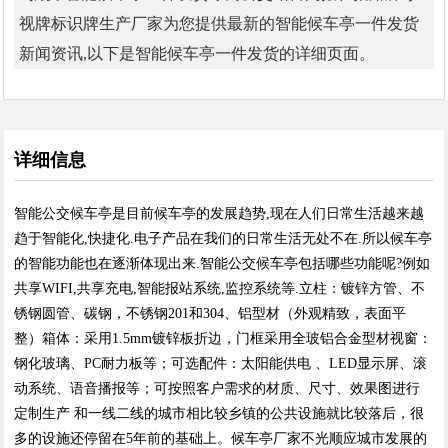
视牌标识牌生产厂家为您提供最新的智能候车亭一件发货
新闻资讯,以下是智能候车亭一件发货的详细页面。
详细信息
智能公交候车亭是目前候车亭的发展趋势,现在人们日常生活越来越
趋于智能化,快捷化.电子产品在我们的日常生活无处不在.所以候车亭
的智能功能也在逐渐体现出来.智能公交候车亭包括哪些功能呢?例如
共享WIFI,共享充电,智能报站系统,监控系统等.立柱：镀锌方管、不
锈钢圆管、碳钢，不锈钢201和304、铝型材（外观精致，表面平
整）箱体：采用1.5mm镀锌板折边，门框采用全玻铝合金型材视窗：
钢化玻璃、PC耐力板等；可选配件：太阳能供电 、LED显示屏、滚
动系统、语音播报等；可按照客户需求的材质、尺寸、效果图进行
定制生产 和一线二线的城市相比较乡镇的公共设施就比较落后，很
多的设施还停留在5年前的基础上。候车亭厂家不光顺应城市发展的