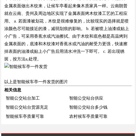
金属表面做出木纹来，让候车亭看起来像木质家具一样。云南朗普
就在云南、贵州及周边地区实现了金属表面烤木纹漆工艺的工程应
用。 a. 若面漆被划花，木纹是很难修复的，比较现实的选择就是喷
涂颜色尽可能接近的漆，减弱划痕的影响。 b. 若被喷上油漆或贴上
小广告，可采用香蕉水或汽油擦拭。由于木纹和底色都是高温烤到
金属表面的，底漆和木纹漆对香蕉水或汽油的耐受力更强，快速擦
掉表面的油漆或贴上小广告后用清水冲洗一下即可。 c. 若出现锈
斑，按方法a,处理。
以上是智能候车亭一件发货的图片
相关信息
智能公交站台加工
智能公交站台供应
智能公交站台货源充足
智能公交站台多少钱
智能候车亭质量可靠
农村候车亭质量可靠