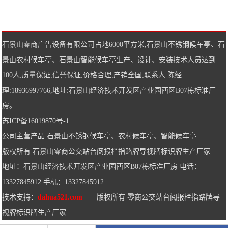
石景山零商广告设备有限公司占地6000平方米,
石景山不锈钢候车亭
、
石
景山农村候车亭
、
石景山智能候车亭
生产、设计、安装技术人员达到
100人,质量保证,信誉保证,价格合理,产销全国,联系人:陈经
理:18936997766,地址:石景山经济技术开发区产业园西区B07栋标准厂
房。
苏ICP备16019870号-1
公司主营产品:
石景山不锈钢候车亭
、
农村候车亭
、
智能候车亭
版权所有 石景山零商公交站台阅报栏指路牌导视牌标识牌生产厂家
地址：石景山经济技术开发区产业园西区B07栋标准厂房 电话：
13327845912 手机：13327845912
技术支持：
dahua521.com
版权所有 零商公交站台阅报栏指路牌导
视牌标识牌生产厂家