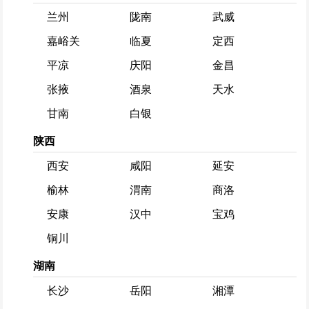
兰州
陇南
武威
嘉峪关
临夏
定西
平凉
庆阳
金昌
张掖
酒泉
天水
甘南
白银
陕西
西安
咸阳
延安
榆林
渭南
商洛
安康
汉中
宝鸡
铜川
湖南
长沙
岳阳
湘潭