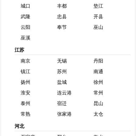
城口
丰都
垫江
武隆
忠县
开县
云阳
奉节
巫山
巫溪
江苏
南京
无锡
丹阳
镇江
苏州
南通
扬州
盐城
徐州
淮安
连云港
常州
泰州
宿迁
昆山
常熟
张家港
太仓
河北