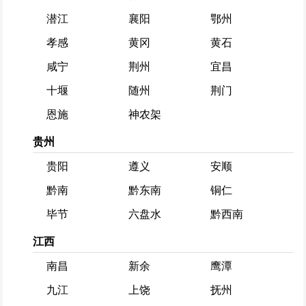
潜江
襄阳
鄂州
孝感
黄冈
黄石
咸宁
荆州
宜昌
十堰
随州
荆门
恩施
神农架
贵州
贵阳
遵义
安顺
黔南
黔东南
铜仁
毕节
六盘水
黔西南
江西
南昌
新余
鹰潭
九江
上饶
抚州