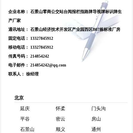
企业名称：
石景山零商公交站台阅报栏指路牌导视牌标识牌生
产厂家
通讯地址：
石景山经济技术开发区产业园西区B07栋标准厂房
固定电话：
13327845912
移动电话：
13327845912
传真号码：
214854242
电子邮件：
214854242@qq.com
联系人：
徐经理
北京
延庆
怀柔
门头沟
平谷
密云
房山
石景山
顺义
通州