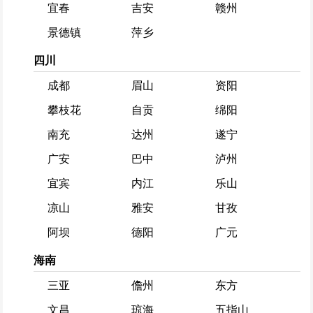
宜春
吉安
赣州
景德镇
萍乡
四川
成都
眉山
资阳
攀枝花
自贡
绵阳
南充
达州
遂宁
广安
巴中
泸州
宜宾
内江
乐山
凉山
雅安
甘孜
阿坝
德阳
广元
海南
三亚
儋州
东方
文昌
琼海
五指山