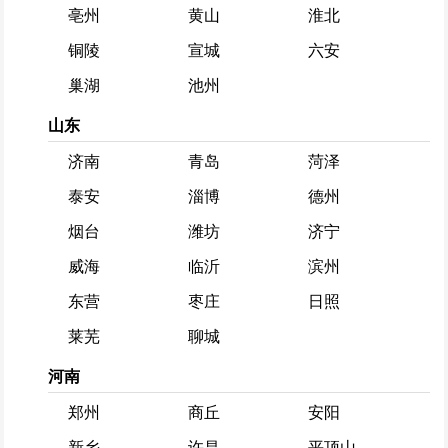
亳州
黄山
淮北
铜陵
宣城
六安
巢湖
池州
山东
济南
青岛
菏泽
泰安
淄博
德州
烟台
潍坊
济宁
威海
临沂
滨州
东营
枣庄
日照
莱芜
聊城
河南
郑州
商丘
安阳
新乡
许昌
平顶山