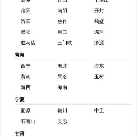
信阳
南阳
开封
洛阳
焦作
鹤壁
濮阳
周口
漯河
驻马店
三门峡
济源
青海
西宁
海北
海东
黄南
果洛
玉树
海西
海南
宁夏
固原
银川
中卫
石嘴山
吴忠
甘肃