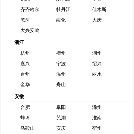
齐齐哈尔
牡丹江
佳木斯
黑河
绥化
大庆
大兴安岭
浙江
杭州
衢州
湖州
嘉兴
宁波
绍兴
台州
温州
丽水
金华
舟山
安徽
合肥
阜阳
滁州
蚌埠
芜湖
淮南
马鞍山
安庆
宿州