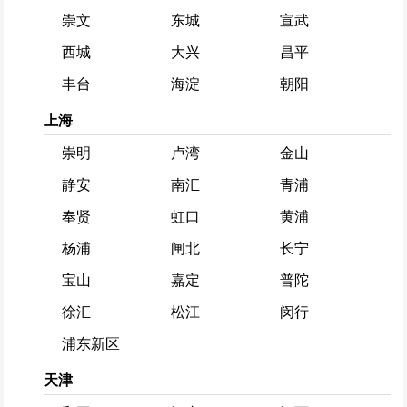
崇文
东城
宣武
西城
大兴
昌平
丰台
海淀
朝阳
上海
崇明
卢湾
金山
静安
南汇
青浦
奉贤
虹口
黄浦
杨浦
闸北
长宁
宝山
嘉定
普陀
徐汇
松江
闵行
浦东新区
天津