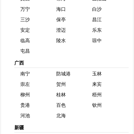
万宁
海口
白沙
三沙
保亭
昌江
安定
澄迈
乐东
临高
陵水
琼中
屯昌
广西
南宁
防城港
玉林
崇左
贺州
来宾
柳州
桂林
梧州
贵港
百色
钦州
河池
北海
新疆