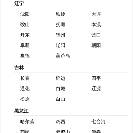
辽宁
沈阳
铁岭
大连
鞍山
抚顺
本溪
丹东
锦州
营口
阜新
辽阳
朝阳
盘锦
葫芦岛
吉林
长春
延边
四平
通化
白城
辽源
松原
白山
黑龙江
哈尔滨
鸡西
七台河
鹤岗
双鸭山
伊春