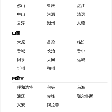
佛山
肇庆
湛江
中山
河源
清远
云浮
潮州
东莞
山西
太原
吕梁
临汾
晋城
长治
晋中
阳泉
大同
运城
忻州
朔州
内蒙古
呼和浩特
包头
乌海
通辽
赤峰
鄂尔多斯
兴安
阿拉善