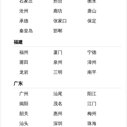
石家庄
邢台
衡水
沧州
廊坊
唐山
承德
张家口
保定
秦皇岛
邯郸
福建
福州
厦门
宁德
莆田
泉州
漳州
龙岩
三明
南平
广东
广州
汕尾
阳江
揭阳
茂名
江门
韶关
惠州
梅州
汕头
深圳
珠海