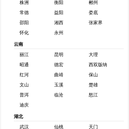
株洲
衡阳
郴州
常德
益阳
娄底
邵阳
湘西
张家界
怀化
永州
云南
丽江
昆明
大理
昭通
德宏
西双版纳
红河
曲靖
保山
文山
玉溪
楚雄
普洱
临沧
怒江
迪庆
湖北
武汉
仙桃
天门