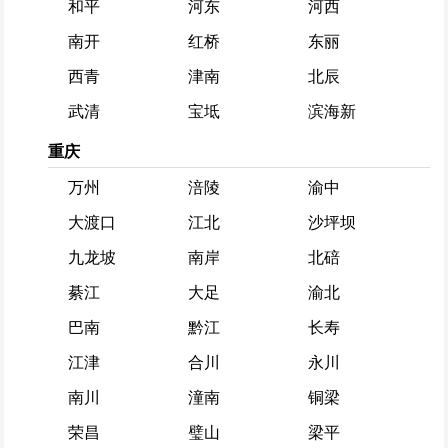
和平
河东
河西
南开
红桥
东丽
西青
津南
北辰
武清
宝坻
滨海新
重庆
万州
涪陵
渝中
大渡口
江北
沙坪坝
九龙坡
南岸
北碚
綦江
大足
渝北
巴南
黔江
长寿
江津
合川
永川
南川
潼南
铜梁
荣昌
璧山
梁平