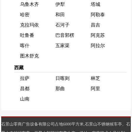
乌鲁木齐
伊犁
塔城
哈密
和田
阿勒泰
克拉玛依
石河子
昌吉
吐鲁番
巴音郭楞
阿克苏
喀什
五家渠
阿拉尔
图木舒克
西藏
拉萨
日喀则
林芝
昌都
那曲
阿里
山南
石景山零商广告设备有限公司占地6000平方米,
石景山不锈钢候车亭
、
石