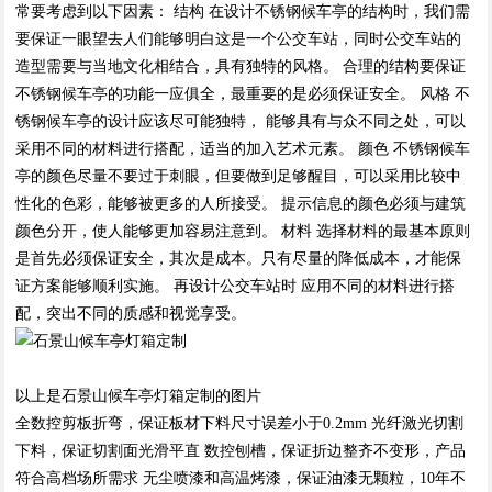
常要考虑到以下因素： 结构 在设计不锈钢候车亭的结构时，我们需
要保证一眼望去人们能够明白这是一个公交车站，同时公交车站的
造型需要与当地文化相结合，具有独特的风格。 合理的结构要保证
不锈钢候车亭的功能一应俱全，最重要的是必须保证安全。 风格 不
锈钢候车亭的设计应该尽可能独特， 能够具有与众不同之处，可以
采用不同的材料进行搭配，适当的加入艺术元素。 颜色 不锈钢候车
亭的颜色尽量不要过于刺眼，但要做到足够醒目，可以采用比较中
性化的色彩，能够被更多的人所接受。 提示信息的颜色必须与建筑
颜色分开，使人能够更加容易注意到。 材料 选择材料的最基本原则
是首先必须保证安全，其次是成本。只有尽量的降低成本，才能保
证方案能够顺利实施。 再设计公交车站时 应用不同的材料进行搭
配，突出不同的质感和视觉享受。
以上是石景山候车亭灯箱定制的图片
全数控剪板折弯，保证板材下料尺寸误差小于0.2mm 光纤激光切割
下料，保证切割面光滑平直 数控刨槽，保证折边整齐不变形，产品
符合高档场所需求 无尘喷漆和高温烤漆，保证油漆无颗粒，10年不