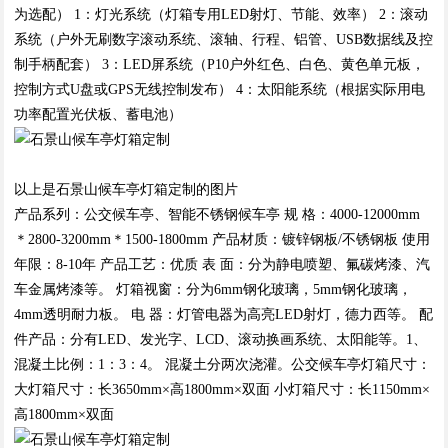
为选配） 1：灯光系统（灯箱专用LED射灯、节能、效率） 2：滚动
系统（户外无刷数字滚动系统、滚轴、行程、铝管、USB数据线及控
制手柄配套） 3：LED屏系统（P10户外红色、白色、黄色单元板，
控制方式U盘或GPS无线控制发布） 4：太阳能系统（根据实际用电
功率配置光伏板、蓄电池）
以上是石景山候车亭灯箱定制的图片
产品系列：公交候车亭、智能不锈钢候车亭 规 格：4000-12000mm
＊2800-3200mm＊1500-1800mm 产品材质：镀锌钢板/不锈钢板 使用
年限：8-10年 产品工艺：优质 表 面：分为静电喷塑、氟碳烤漆、汽
车金属烤漆等。 灯箱视窗：分为6mm钢化玻璃，5mm钢化玻璃，
4mm透明耐力板。 电 器：灯管电器为高亮LED射灯，德力西等。 配
件产品：分有LED、发光字、LCD、滚动换画系统、太阳能等。1、
混凝土比例：1：3：4。 混凝土分两次浇灌。公交候车亭灯箱尺寸：
大灯箱尺寸：长3650mm×高1800mm×双面 小灯箱尺寸：长1150mm×
高1800mm×双面