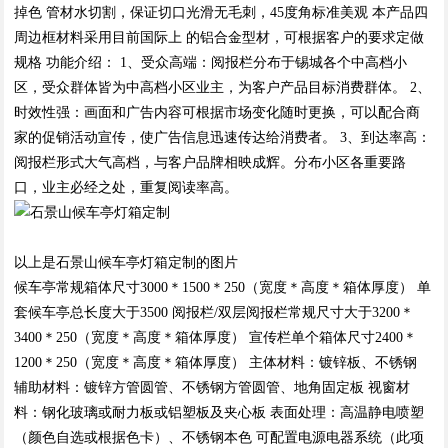
掉色 管材水切割，保证切口光滑无毛刺，45度角标准美观 本产品四
周边框材料采用目前国际上 的铝合金型材，可根据客户的要求定做
规格 功能介绍： 1、受众高端：阅报栏分布于锡城各个中高档小
区，受众群体皆为中高档小区业主，为客户产品目标消费群体。 2、
时效性强：画面和广告内容可根据市场变化随时更换，可以配合商
家的促销活动宣传，使广告信息迅速传达给消费者。 3、到达率高：
阅报栏形式大气高档，与客户品牌相映成辉。分布小区各重要路
口，业主必经之处，重复阅读率高。
以上是石景山候车亭灯箱定制的图片
候车亭常规箱体尺寸3000＊1500＊250（宽度＊高度＊箱体厚度） 单
套候车亭总长度大于3500 阅报栏/双层阅报栏常规尺寸大于3200＊
3400＊250（宽度＊高度＊箱体厚度） 宣传栏单个箱体尺寸2400＊
1200＊250（宽度＊高度＊箱体厚度） 主体材料：镀锌板、不锈钢
辅助材料：镀锌方管圆管、不锈钢方管圆管、地角固定板 视窗材
料：钢化玻璃或耐力板或铝塑板及夹心板 表面处理：高温静电喷塑
（颜色自选或根据色卡）、不锈钢本色 可配置电源电器系统（此项