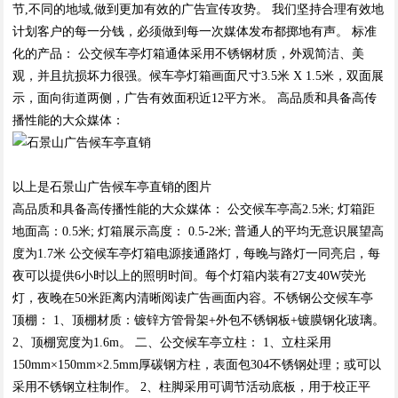
节,不同的地域,做到更加有效的广告宣传攻势。 我们坚持合理有效地
计划客户的每一分钱，必须做到每一次媒体发布都掷地有声。 标准
化的产品： 公交候车亭灯箱通体采用不锈钢材质，外观简洁、美
观，并且抗损坏力很强。候车亭灯箱画面尺寸3.5米 X 1.5米，双面展
示，面向街道两侧，广告有效面积近12平方米。 高品质和具备高传
播性能的大众媒体：
以上是石景山广告候车亭直销的图片
高品质和具备高传播性能的大众媒体： 公交候车亭高2.5米; 灯箱距
地面高：0.5米; 灯箱展示高度： 0.5-2米; 普通人的平均无意识展望高
度为1.7米 公交候车亭灯箱电源接通路灯，每晚与路灯一同亮启，每
夜可以提供6小时以上的照明时间。每个灯箱内装有27支40W荧光
灯，夜晚在50米距离内清晰阅读广告画面内容。不锈钢公交候车亭
顶棚： 1、顶棚材质：镀锌方管骨架+外包不锈钢板+镀膜钢化玻璃。
2、顶棚宽度为1.6m。 二、公交候车亭立柱： 1、立柱采用
150mm×150mm×2.5mm厚碳钢方柱，表面包304不锈钢处理；或可以
采用不锈钢立柱制作。 2、柱脚采用可调节活动底板，用于校正平