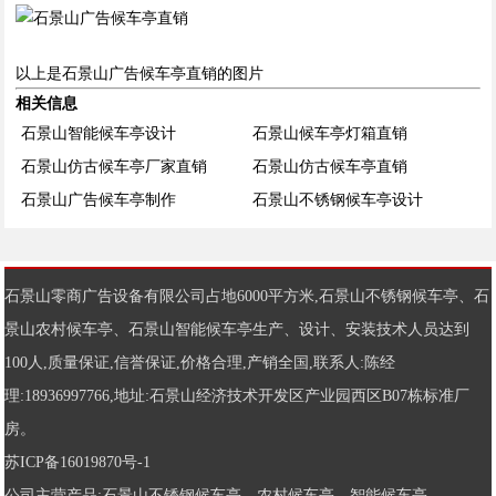
以上是石景山广告候车亭直销的图片
相关信息
石景山智能候车亭设计
石景山候车亭灯箱直销
石景山仿古候车亭厂家直销
石景山仿古候车亭直销
石景山广告候车亭制作
石景山不锈钢候车亭设计
石景山零商广告设备有限公司占地6000平方米,
石景山不锈钢候车亭
、
石
景山农村候车亭
、
石景山智能候车亭
生产、设计、安装技术人员达到
100人,质量保证,信誉保证,价格合理,产销全国,联系人:陈经
理:18936997766,地址:石景山经济技术开发区产业园西区B07栋标准厂
房。
苏ICP备16019870号-1
公司主营产品:
石景山不锈钢候车亭
、
农村候车亭
、
智能候车亭