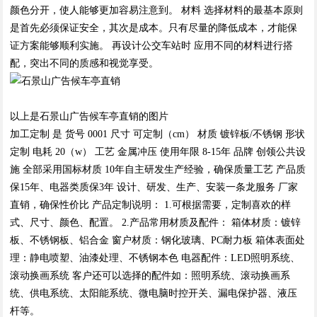
颜色分开，使人能够更加容易注意到。 材料 选择材料的最基本原则
是首先必须保证安全，其次是成本。只有尽量的降低成本，才能保
证方案能够顺利实施。 再设计公交车站时 应用不同的材料进行搭
配，突出不同的质感和视觉享受。
以上是石景山广告候车亭直销的图片
加工定制 是 货号 0001 尺寸 可定制（cm） 材质 镀锌板/不锈钢 形状
定制 电耗 20（w） 工艺 金属冲压 使用年限 8-15年 品牌 创领公共设
施 全部采用国标材质 10年自主研发生产经验，确保质量工艺 产品质
保15年、电器类质保3年 设计、研发、生产、安装一条龙服务 厂家
直销，确保性价比 产品定制说明： 1.可根据需要，定制喜欢的样
式、尺寸、颜色、配置。 2.产品常用材质及配件： 箱体材质：镀锌
板、不锈钢板、铝合金 窗户材质：钢化玻璃、PC耐力板 箱体表面处
理：静电喷塑、油漆处理、不锈钢本色 电器配件：LED照明系统、
滚动换画系统 客户还可以选择的配件如：照明系统、滚动换画系
统、供电系统、太阳能系统、微电脑时控开关、漏电保护器、液压
杆等。