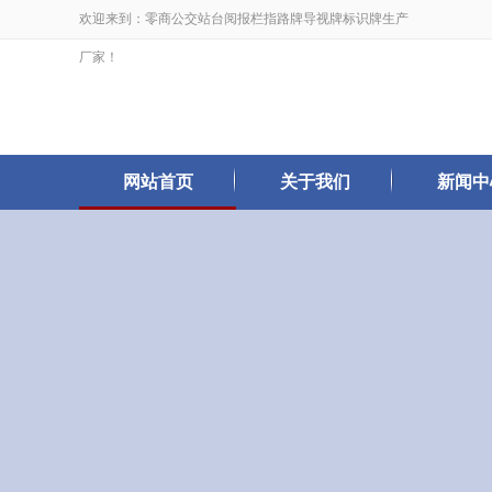
欢迎来到：零商公交站台阅报栏指路牌导视牌标识牌生产
厂家！
网站首页
关于我们
新闻中