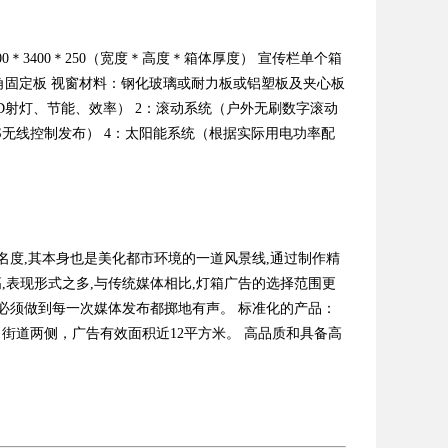
00＊3400＊250（宽度＊高度＊箱体厚度） 宣传栏单个箱
地角固定板 视窗材料：钢化玻璃或耐力板或铝塑板及夹心板
D射灯、节能、效率） 2：滚动系统（户外无刷数字滚动
PS无线控制发布） 4：太阳能系统（根据实际用电功率配
名度,其本身也是美化都市环境的一道风景线,通过制作精
,表现形式之多,与传统媒体相比,灯箱广告的选择范围更
，必须做到每一次媒体发布都掷地有声。 标准化的产品：
向街道两侧，广告有效面积近12平方米。 高品质和具备高