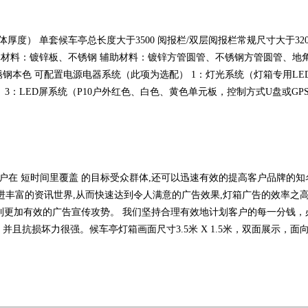
箱体厚度） 单套候车亭总长度大于3500 阅报栏/双层阅报栏常规尺寸大于32
） 主体材料：镀锌板、不锈钢 辅助材料：镀锌方管圆管、不锈钢方管圆管、
钢本色 可配置电源电器系统（此项为选配） 1：灯光系统（灯箱专用LE
 3：LED屏系统（P10户外红色、白色、黄色单元板，控制方式U盘或G
户在 短时间里覆盖 的目标受众群体,还可以迅速有效的提高客户品牌的知
丰富的资讯世界,从而快速达到令人满意的广告效果,灯箱广告的效率之高
做到更加有效的广告宣传攻势。 我们坚持合理有效地计划客户的每一分钱
且抗损坏力很强。候车亭灯箱画面尺寸3.5米 X 1.5米，双面展示，面