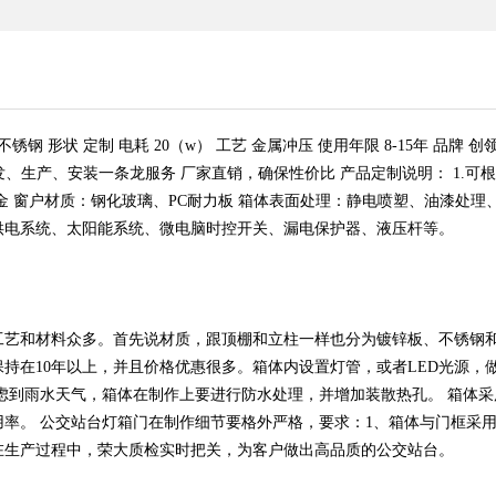
板/不锈钢 形状 定制 电耗 20（w） 工艺 金属冲压 使用年限 8-15年 
发、生产、安装一条龙服务 厂家直销，确保性价比 产品定制说明： 1.可
 窗户材质：钢化玻璃、PC耐力板 箱体表面处理：静电喷塑、油漆处理
供电系统、太阳能系统、微电脑时控开关、漏电保护器、液压杆等。
工艺和材料众多。首先说材质，跟顶棚和立柱一样也分为镀锌板、不锈钢
持在10年以上，并且价格优惠很多。箱体内设置灯管，或者LED光源，
虑到雨水天气，箱体在制作上要进行防水处理，并增加装散热孔。 箱体采
率。 公交站台灯箱门在制作细节要格外严格，要求：1、箱体与门框采用合
在生产过程中，荣大质检实时把关，为客户做出高品质的公交站台。