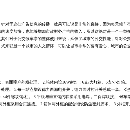
，针对于这些广告信息的传播，效果可以说是非常的直接，因为每天候车
息的速度加快，也能够增加市政财务广告的收入，所以这绝对是一个一举
尤其针对于公交候车亭的整体使用来说，延伸了城市的公交性能，针对公
方式来彰显一个城市的人文情怀，可以让城市非常的富有爱心，城市的公
，表面喷户外粉处理。 2.箱体内设16W射灯；6支/大灯箱、6支/小灯箱。 
粉处理。 5.每一站点增设德力西漏电开关，德力西时控开关总成一套。 公交
750mm×4件螺纹钢/柱。 3.平板与垂直钢的联接采用电焊，二保焊联接。 候车亭
体与外框采用合页连接。 2.箱体与外框的配合增设防尘密封胶条。 3.外