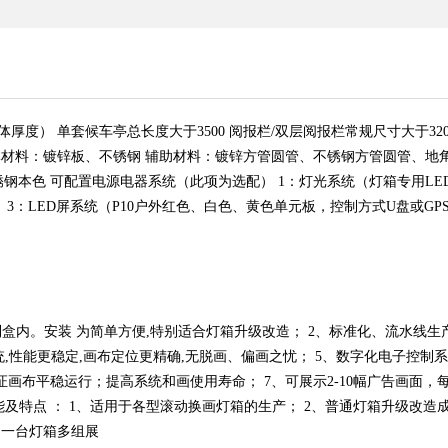
箱体厚度） 单套候车亭总长度大于3500 阅报栏/双层阅报栏常规尺寸大于32
） 主体材料：镀锌板、不锈钢 辅助材料：镀锌方管圆管、不锈钢方管圆管、
钢本色 可配置电源电器系统（此项为选配） 1：灯光系统（灯箱专用LE
 3：LED屏系统（P10户外红色、白色、黄色单元板，控制方式U盘或G
制盒内。安装 为简单方便,特别适合灯箱升级改造； 2、标准化、流水线生
统,性能更稳定,画布定位更精确,无脱画、偏画之忧； 5、数字化电子控制
保证画布平稳运行；提高系统和画使用寿命； 7、可展示2-10幅广告画面
及特点 ： 1、适用于各型滚动换画灯箱的生产； 2、普通灯箱升级改造
，一台灯箱多组展