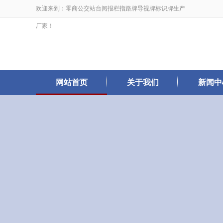
欢迎来到：零商公交站台阅报栏指路牌导视牌标识牌生产
厂家！
网站首页
关于我们
新闻中