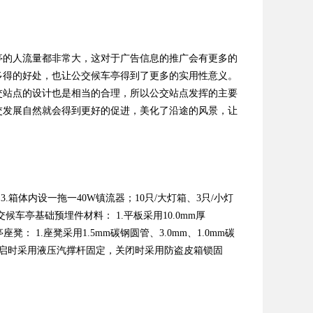
亭的人流量都非常大，这对于广告信息的推广会有更多的
多得的好处，也让公交候车亭得到了更多的实用性意义。
交站点的设计也是相当的合理，所以公交站点发挥的主要
交发展自然就会得到更好的促进，美化了沿途的风景，让
3.箱体内设一拖一40W镇流器；10只/大灯箱、3只/小灯
候车亭基础预埋件材料： 1.平板采用10.0mm厚
座凳： 1.座凳采用1.5mm碳钢圆管、3.0mm、1.0mm碳
框开启时采用液压汽撑杆固定，关闭时采用防盗皮箱锁固