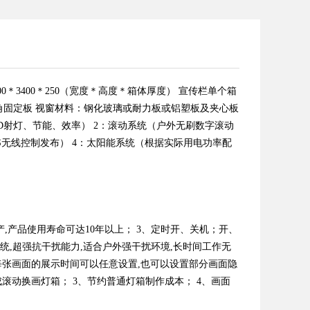
00＊3400＊250（宽度＊高度＊箱体厚度） 宣传栏单个箱
地角固定板 视窗材料：钢化玻璃或耐力板或铝塑板及夹心板
D射灯、节能、效率） 2：滚动系统（户外无刷数字滚动
PS无线控制发布） 4：太阳能系统（根据实际用电功率配
产,产品使用寿命可达10年以上； 3、定时开、关机；开、
系统,超强抗干扰能力,适合户外强干扰环境,长时间工作无
，每张画面的展示时间可以任意设置,也可以设置部分画面隐
成滚动换画灯箱； 3、节约普通灯箱制作成本； 4、画面