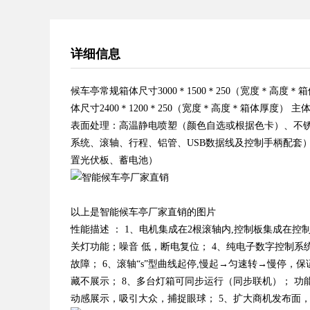
详细信息
候车亭常规箱体尺寸3000＊1500＊250（宽度＊高度＊
体尺寸2400＊1200＊250（宽度＊高度＊箱体厚度
表面处理：高温静电喷塑（颜色自选或根据色卡）、不锈
系统、滚轴、行程、铝管、USB数据线及控制手柄配套）
置光伏板、蓄电池）
以上是智能候车亭厂家直销的图片
性能描述 ： 1、电机集成在2根滚轴内,控制板集成在控
关灯功能；噪音 低，断电复位； 4、纯电子数字控制系
故障； 6、滚轴“s”型曲线起停,慢起→匀速转→慢停，
藏不展示； 8、多台灯箱可同步运行（同步联机）； 功能
动感展示，吸引大众，捕捉眼球； 5、扩大商机发布面