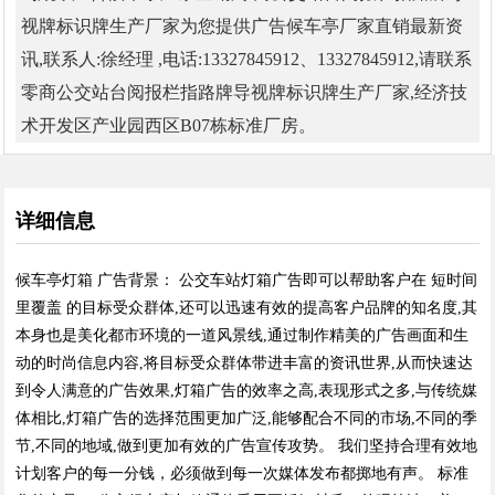
视牌标识牌生产厂家为您提供广告候车亭厂家直销最新资
讯,联系人:徐经理 ,电话:13327845912、13327845912,请联系
零商公交站台阅报栏指路牌导视牌标识牌生产厂家,经济技
术开发区产业园西区B07栋标准厂房。
详细信息
候车亭灯箱 广告背景： 公交车站灯箱广告即可以帮助客户在 短时间
里覆盖 的目标受众群体,还可以迅速有效的提高客户品牌的知名度,其
本身也是美化都市环境的一道风景线,通过制作精美的广告画面和生
动的时尚信息内容,将目标受众群体带进丰富的资讯世界,从而快速达
到令人满意的广告效果,灯箱广告的效率之高,表现形式之多,与传统媒
体相比,灯箱广告的选择范围更加广泛,能够配合不同的市场,不同的季
节,不同的地域,做到更加有效的广告宣传攻势。 我们坚持合理有效地
计划客户的每一分钱，必须做到每一次媒体发布都掷地有声。 标准