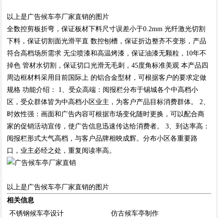
以上是广告候车亭厂家直销的图片
全数控剪板折弯，保证板材下料尺寸误差小于0.2mm 光纤激光切割
下料，保证切割面光滑平直 数控刨槽，保证折边整齐不变形，产品
符合高档场所需求 无尘喷漆和高温烤漆，保证油漆无颗粒，10年不
掉色 管材水切割，保证切口光滑无毛刺，45度角标准美观 本产品四
周边框材料采用目前国际上 的铝合金型材，可根据客户的要求定做
规格 功能介绍： 1、受众高端：阅报栏分布于锡城各个中高档小
区，受众群体皆为中高档小区业主，为客户产品目标消费群体。 2、
时效性强：画面和广告内容可根据市场变化随时更换，可以配合商
家的促销活动宣传，使广告信息迅速传达给消费者。 3、到达率高：
阅报栏形式大气高档，与客户品牌相映成辉。分布小区各重要路
口，业主必经之处，重复阅读率高。
以上是广告候车亭厂家直销的图片
相关信息
不锈钢候车亭设计
仿古候车亭制作