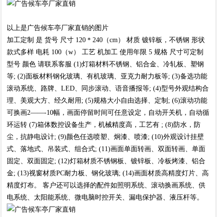
以上是广告候车亭厂家直销的图片
加工定制 是 货号 尺寸 120＊240（cm） 材质 镀锌板，不锈钢 形状
款式多样 电耗 100（w） 工艺 机加工 使用年限 5 规格 尺寸可定制
型号 颜色 请联系客服 (1)灯箱材料不锈钢、铝合金、冷轧板、塑钢
等; (2)面板材料钢化玻璃、有机玻璃、亚克力耐力板等; (3)备选功能
滚动系统、路牌、LED、同步滚动、语音播报等; (4)型号外观结构合
理、美观大方、经久耐用; (5)规格大小自由选择、定制; (6)滚动功能
可换画2——-10幅，画面停留时间可任意设定，自动开关机，自动循
环运转 (7)箱体数控设备生产，机械精度高，工艺有 ; (8)防水，防
尘，抗静电设计; (9)颜色任选喷塑、炯漆、喷漆; (10)外观设计挂壁
式、落地式、吊装式、组合式; (11)画面单面转画、双面转画、单面
固定、双面固定; (12)灯箱材质不锈钢板、镀锌板、冷板烤漆、铝合
金; (13)视窗材质PC耐力板、钢化玻璃; (14)画面材质高精度灯片、高
精度灯布。 客户还可以选择的配件如照明系统、滚动换画系统、供
电系统、太阳能系统、微电脑时控开关、漏电保护器、液压杆等。