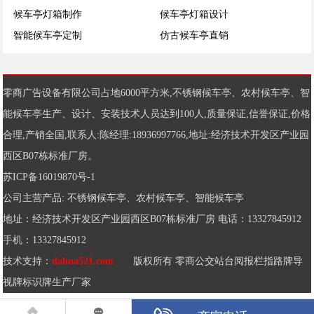
候车亭灯箱制作
候车亭灯箱设计
智能候车亭定制
仿古候车亭直销
零商广告设备有限公司占地6000平方米,
不锈钢候车亭
、
农村候车亭
、
智
能候车亭
生产、设计、安装技术人员达到100人,质量保证,信誉保证,价格
合理,产销全国,联系人:陈经理:18936997766,地址:经济技术开发区产业园
西区B07栋标准厂房。
苏ICP备16019870号-1
公司主营产品:
不锈钢候车亭
、
农村候车亭
、
智能候车亭
地址：经济技术开发区产业园西区B07栋标准厂房 电话：13327845912
手机：13327845912
技术支持：
dahua521.com
版权所有 零商公交站台阅报栏指路牌导
视牌标识牌生产厂家