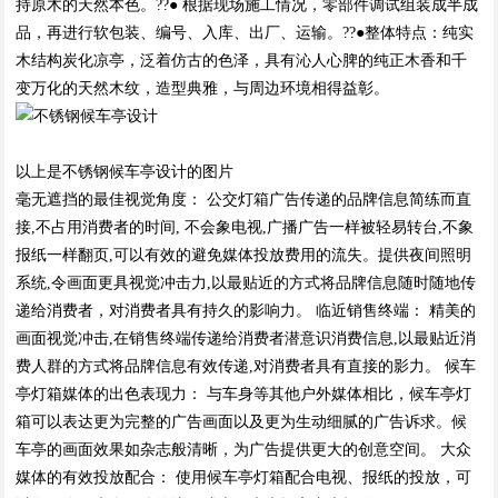
持原木的天然本色。??● 根据现场施工情况，零部件调试组装成半成
品，再进行软包装、编号、入库、出厂、运输。??●整体特点：纯实
木结构炭化凉亭，泛着仿古的色泽，具有沁人心脾的纯正木香和千
变万化的天然木纹，造型典雅，与周边环境相得益彰。
以上是不锈钢候车亭设计的图片
毫无遮挡的最佳视觉角度： 公交灯箱广告传递的品牌信息简练而直
接,不占用消费者的时间, 不会象电视,广播广告一样被轻易转台,不象
报纸一样翻页,可以有效的避免媒体投放费用的流失。提供夜间照明
系统,令画面更具视觉冲击力,以最贴近的方式将品牌信息随时随地传
递给消费者，对消费者具有持久的影响力。 临近销售终端： 精美的
画面视觉冲击,在销售终端传递给消费者潜意识消费信息,以最贴近消
费人群的方式将品牌信息有效传递,对消费者具有直接的影力。 候车
亭灯箱媒体的出色表现力： 与车身等其他户外媒体相比，候车亭灯
箱可以表达更为完整的广告画面以及更为生动细腻的广告诉求。候
车亭的画面效果如杂志般清晰，为广告提供更大的创意空间。 大众
媒体的有效投放配合： 使用候车亭灯箱配合电视、报纸的投放，可