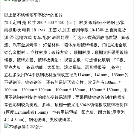
以上是不锈钢候车亭设计的图片
加工定制 是 尺寸 280＊500＊150（cm） 材质 镀锌板/不锈钢 形状
雨棚形状 电耗 18（w） 工艺 机加工 使用年限 10-15年 是否跨境货
源 否 运输方式 专车/配货 表面处理：可选200度高温静电喷塑、氟碳
漆、汽车金属烤漆； 灯箱材料：箱体采用镀锌钢板、门框采用全玻
铝合金型材； 立柱材质：镀锌方管； 顶棚材质：顶棚支杆采用镀锌
钢板、镀锌方管、镀锌板折边； 视窗面板：可选钢化玻璃、PC板、
亚克力板； 备选功能：太阳能、滚动系统、语音播报等 （备注）：
立柱多采用304不锈钢板材压制或直径为114mm、141mm、133mm的
不锈钢管、镀锌钢管，还有的是矩形管立柱，常见的有100mm＊
100mm、120mm＊120mm、100mm＊150mm、150mm＊150mm。采
用不锈钢材料制作的候车亭较易清理，而采用镀锌钢管制作的候车
亭色彩则较为美观、多样。顶棚一般采用304不锈钢板或镀锌板制作
(厚度1.2mm或者1.5mm)，也有用铝塑板、阳光板、耐力板(厚度为
4.2-4.5mm)、钢化玻璃、夹胶玻璃等。