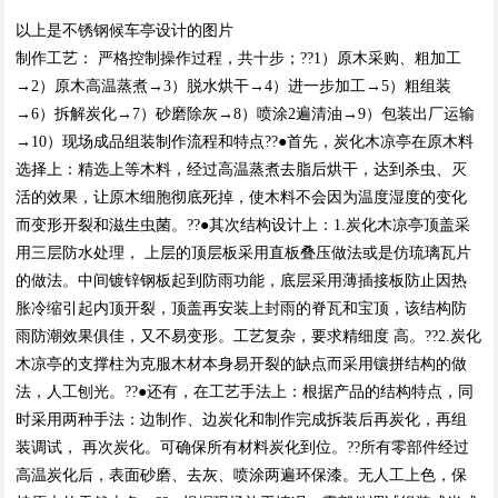
以上是不锈钢候车亭设计的图片
制作工艺： 严格控制操作过程，共十步；??1）原木采购、粗加工
→2）原木高温蒸煮→3）脱水烘干→4）进一步加工→5）粗组装
→6）拆解炭化→7）砂磨除灰→8）喷涂2遍清油→9）包装出厂运输
→10）现场成品组装制作流程和特点??●首先，炭化木凉亭在原木料
选择上：精选上等木料，经过高温蒸煮去脂后烘干，达到杀虫、灭
活的效果，让原木细胞彻底死掉，使木料不会因为温度湿度的变化
而变形开裂和滋生虫菌。??●其次结构设计上：1.炭化木凉亭顶盖采
用三层防水处理， 上层的顶层板采用直板叠压做法或是仿琉璃瓦片
的做法。中间镀锌钢板起到防雨功能，底层采用薄插接板防止因热
胀冷缩引起内顶开裂，顶盖再安装上封雨的脊瓦和宝顶，该结构防
雨防潮效果俱佳，又不易变形。工艺复杂，要求精细度 高。??2.炭化
木凉亭的支撑柱为克服木材本身易开裂的缺点而采用镶拼结构的做
法，人工刨光。??●还有，在工艺手法上：根据产品的结构特点，同
时采用两种手法：边制作、边炭化和制作完成拆装后再炭化，再组
装调试， 再次炭化。可确保所有材料炭化到位。??所有零部件经过
高温炭化后，表面砂磨、去灰、喷涂两遍环保漆。无人工上色，保