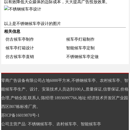
以有效降低大众媒体的边际成本，大大提高广告投放效果。
以上是不锈钢候车亭设计的图片
相关信息
仿古候车亭制作
候车亭灯箱制作
候车亭灯箱设计
智能候车亭定制
仿古候车亭直销
不锈钢候车亭定做
零商广告设备有限公司占地6000平方米,
不锈钢候车亭
、
农村候车亭
、
智
能候车亭
生产、设计、安装技术人员达到100人,质量保证,信誉保证,价格
合理,产销全国,联系人:陈经理:18936997766,地址:经济技术开发区产业园
西区B07栋标准厂房。
苏ICP备16019870号-1
公司主营产品:
不锈钢候车亭
、
农村候车亭
、
智能候车亭