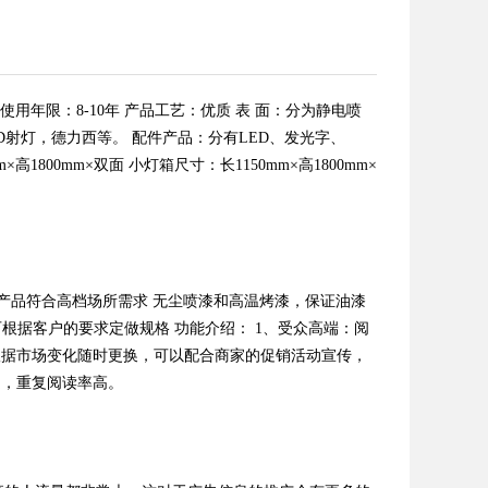
钢板 使用年限：8-10年 产品工艺：优质 表 面：分为静电喷
D射灯，德力西等。 配件产品：分有LED、发光字、
00mm×双面 小灯箱尺寸：长1150mm×高1800mm×
，产品符合高档场所需求 无尘喷漆和高温烤漆，保证油漆
可根据客户的要求定做规格 功能介绍： 1、受众高端：阅
根据市场变化随时更换，可以配合商家的促销活动宣传，
处，重复阅读率高。