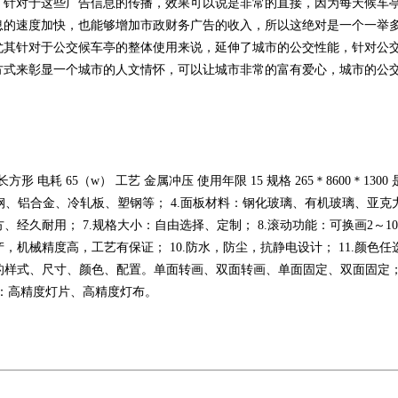
，针对于这些广告信息的传播，效果可以说是非常的直接，因为每天候车
息的速度加快，也能够增加市政财务广告的收入，所以这绝对是一个一举
尤其针对于公交候车亭的整体使用来说，延伸了城市的公交性能，针对公
方式来彰显一个城市的人文情怀，可以让城市非常的富有爱心，城市的公
状 长方形 电耗 65（w） 工艺 金属冲压 使用年限 15 规格 265＊8600＊
锈钢、铝合金、冷轧板、塑钢等； 4.面板材料：钢化玻璃、有机玻璃、亚克
方、经久耐用； 7.规格大小：自由选择、定制； 8.滚动功能：可换画2
，机械精度高，工艺有保证； 10.防水，防尘，抗静电设计； 11.颜色任
欢的样式、尺寸、颜色、配置。单面转画、双面转画、单面固定、双面固定；
材质：高精度灯片、高精度灯布。