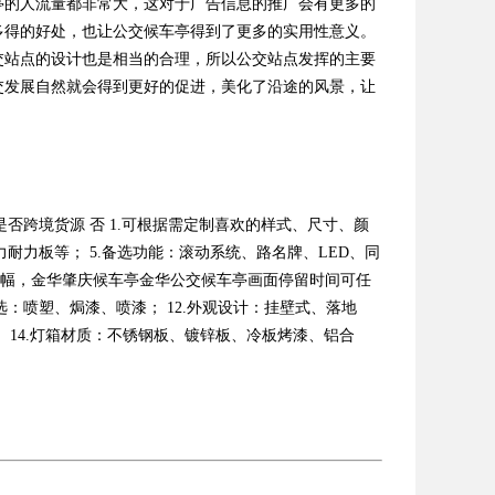
亭的人流量都非常大，这对于广告信息的推广会有更多的
多得的好处，也让公交候车亭得到了更多的实用性意义。
交站点的设计也是相当的合理，所以公交站点发挥的主要
交发展自然就会得到更好的促进，美化了沿途的风景，让
1300 是否跨境货源 否 1.可根据需定制喜欢的样式、尺寸、颜
力耐力板等； 5.备选功能：滚动系统、路名牌、LED、同
～10幅，金华肇庆候车亭金华公交候车亭画面停留时间可任
选：喷塑、焗漆、喷漆； 12.外观设计：挂壁式、落地
 14.灯箱材质：不锈钢板、镀锌板、冷板烤漆、铝合