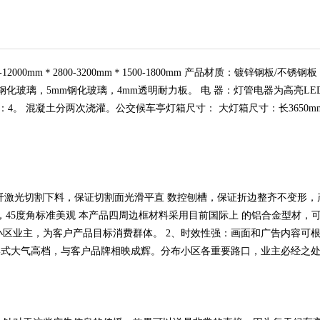
000mm＊2800-3200mm＊1500-1800mm 产品材质：镀锌钢板/不锈
化玻璃，5mm钢化玻璃，4mm透明耐力板。 电 器：灯管电器为高亮LE
。 混凝土分两次浇灌。公交候车亭灯箱尺寸： 大灯箱尺寸：长3650mm×高18
光纤激光切割下料，保证切割面光滑平直 数控刨槽，保证折边整齐不变形
，45度角标准美观 本产品四周边框材料采用目前国际上 的铝合金型材，
区业主，为客户产品目标消费群体。 2、时效性强：画面和广告内容可
形式大气高档，与客户品牌相映成辉。分布小区各重要路口，业主必经之