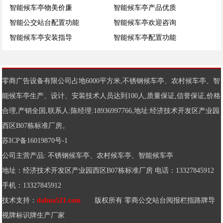
智能候车亭物美价廉
智能候车亭产品优质
智能公交站台配置功能
智能候车亭欢迎咨询
智能候车亭安装指导
智能候车亭配置功能
零商广告设备有限公司占地6000平方米,
不锈钢候车亭
、
农村候车亭
、
智
能候车亭
生产、设计、安装技术人员达到100人,质量保证,信誉保证,价格
合理,产销全国,联系人:陈经理:18936997766,地址:经济技术开发区产业园
西区B07栋标准厂房。
苏ICP备16019870号-1
公司主营产品:
不锈钢候车亭
、
农村候车亭
、
智能候车亭
地址：经济技术开发区产业园西区B07栋标准厂房 电话：13327845912
手机：13327845912
技术支持：
dahua521.com
版权所有 零商公交站台阅报栏指路牌导
视牌标识牌生产厂家