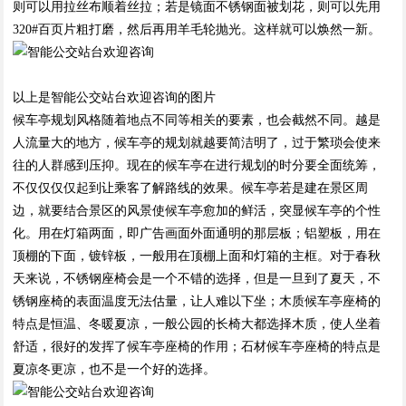
则可以用拉丝布顺着丝拉；若是镜面不锈钢面被划花，则可以先用
320#百页片粗打磨，然后再用羊毛轮抛光。这样就可以焕然一新。
以上是智能公交站台欢迎咨询的图片
候车亭规划风格随着地点不同等相关的要素，也会截然不同。越是
人流量大的地方，候车亭的规划就越要简洁明了，过于繁琐会使来
往的人群感到压抑。现在的候车亭在进行规划的时分要全面统筹，
不仅仅仅仅起到让乘客了解路线的效果。候车亭若是建在景区周
边，就要结合景区的风景使候车亭愈加的鲜活，突显候车亭的个性
化。用在灯箱两面，即广告画面外面通明的那层板；铝塑板，用在
顶棚的下面，镀锌板，一般用在顶棚上面和灯箱的主框。对于春秋
天来说，不锈钢座椅会是一个不错的选择，但是一旦到了夏天，不
锈钢座椅的表面温度无法估量，让人难以下坐；木质候车亭座椅的
特点是恒温、冬暖夏凉，一般公园的长椅大都选择木质，使人坐着
舒适，很好的发挥了候车亭座椅的作用；石材候车亭座椅的特点是
夏凉冬更凉，也不是一个好的选择。