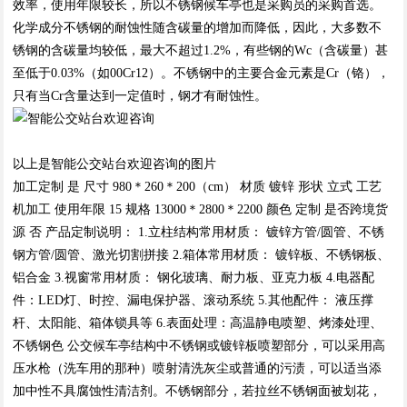
效率，使用年限较长，所以不锈钢候车亭也是采购员的采购首选。
化学成分不锈钢的耐蚀性随含碳量的增加而降低，因此，大多数不
锈钢的含碳量均较低，最大不超过1.2%，有些钢的Wc（含碳量）甚
至低于0.03%（如00Cr12）。不锈钢中的主要合金元素是Cr（铬），
只有当Cr含量达到一定值时，钢才有耐蚀性。
以上是智能公交站台欢迎咨询的图片
加工定制 是 尺寸 980＊260＊200（cm） 材质 镀锌 形状 立式 工艺
机加工 使用年限 15 规格 13000＊2800＊2200 颜色 定制 是否跨境货
源 否 产品定制说明： 1.立柱结构常用材质： 镀锌方管/圆管、不锈
钢方管/圆管、激光切割拼接 2.箱体常用材质： 镀锌板、不锈钢板、
铝合金 3.视窗常用材质： 钢化玻璃、耐力板、亚克力板 4.电器配
件：LED灯、时控、漏电保护器、滚动系统 5.其他配件： 液压撑
杆、太阳能、箱体锁具等 6.表面处理：高温静电喷塑、烤漆处理、
不锈钢色 公交候车亭结构中不锈钢或镀锌板喷塑部分，可以采用高
压水枪（洗车用的那种）喷射清洗灰尘或普通的污渍，可以适当添
加中性不具腐蚀性清洁剂。不锈钢部分，若拉丝不锈钢面被划花，