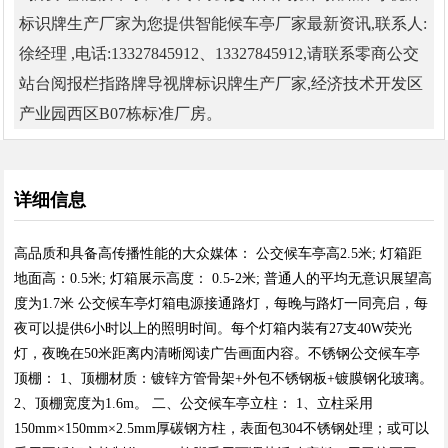
标识牌生产厂家为您提供智能候车亭厂家最新资讯,联系人:
徐经理 ,电话:13327845912、13327845912,请联系零商公交
站台阅报栏指路牌导视牌标识牌生产厂家,经济技术开发区
产业园西区B07栋标准厂房。
详细信息
高品质和具备高传播性能的大众媒体： 公交候车亭高2.5米; 灯箱距
地面高：0.5米; 灯箱展示高度： 0.5-2米; 普通人的平均无意识展望高
度为1.7米 公交候车亭灯箱电源接通路灯，每晚与路灯一同亮启，每
夜可以提供6小时以上的照明时间。每个灯箱内装有27支40W荧光
灯，夜晚在50米距离内清晰阅读广告画面内容。不锈钢公交候车亭
顶棚： 1、顶棚材质：镀锌方管骨架+外包不锈钢板+镀膜钢化玻璃。
2、顶棚宽度为1.6m。 二、公交候车亭立柱： 1、立柱采用
150mm×150mm×2.5mm厚碳钢方柱，表面包304不锈钢处理；或可以