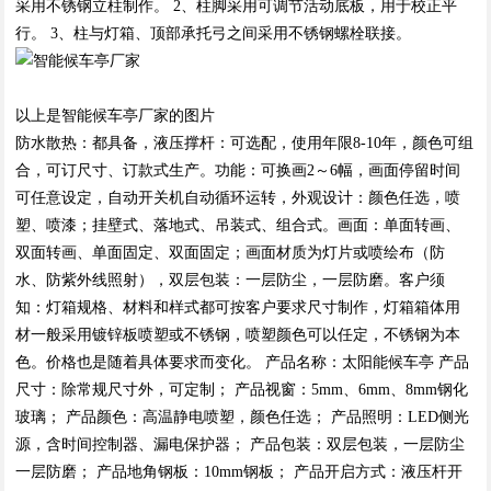
采用不锈钢立柱制作。 2、柱脚采用可调节活动底板，用于校正平
行。 3、柱与灯箱、顶部承托弓之间采用不锈钢螺栓联接。
以上是智能候车亭厂家的图片
防水散热：都具备，液压撑杆：可选配，使用年限8-10年，颜色可组
合，可订尺寸、订款式生产。功能：可换画2～6幅，画面停留时间
可任意设定，自动开关机自动循环运转，外观设计：颜色任选，喷
塑、喷漆；挂壁式、落地式、吊装式、组合式。画面：单面转画、
双面转画、单面固定、双面固定；画面材质为灯片或喷绘布（防
水、防紫外线照射），双层包装：一层防尘，一层防磨。客户须
知：灯箱规格、材料和样式都可按客户要求尺寸制作，灯箱箱体用
材一般采用镀锌板喷塑或不锈钢，喷塑颜色可以任定，不锈钢为本
色。价格也是随着具体要求而变化。 产品名称：太阳能候车亭 产品
尺寸：除常规尺寸外，可定制； 产品视窗：5mm、6mm、8mm钢化
玻璃； 产品颜色：高温静电喷塑，颜色任选； 产品照明：LED侧光
源，含时间控制器、漏电保护器； 产品包装：双层包装，一层防尘
一层防磨； 产品地角钢板：10mm钢板； 产品开启方式：液压杆开