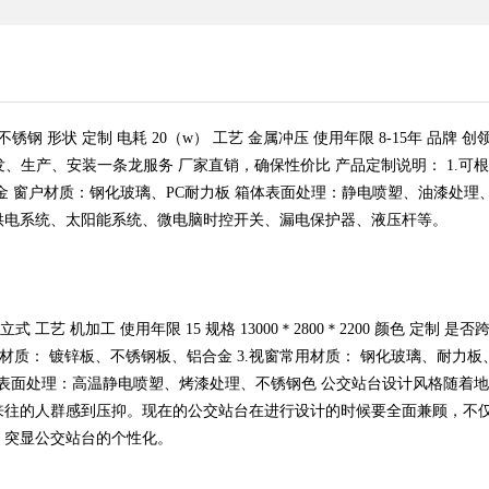
板/不锈钢 形状 定制 电耗 20（w） 工艺 金属冲压 使用年限 8-15年 
发、生产、安装一条龙服务 厂家直销，确保性价比 产品定制说明： 1.可
 窗户材质：钢化玻璃、PC耐力板 箱体表面处理：静电喷塑、油漆处理
供电系统、太阳能系统、微电脑时控开关、漏电保护器、液压杆等。
状 立式 工艺 机加工 使用年限 15 规格 13000＊2800＊2200 颜色 定
用材质： 镀锌板、不锈钢板、铝合金 3.视窗常用材质： 钢化玻璃、耐力板
 6.表面处理：高温静电喷塑、烤漆处理、不锈钢色 公交站台设计风格随
来往的人群感到压抑。现在的公交站台在进行设计的时候要全面兼顾，不
，突显公交站台的个性化。