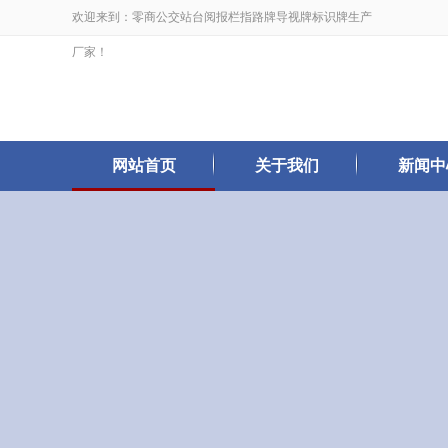
欢迎来到：零商公交站台阅报栏指路牌导视牌标识牌生产
厂家！
网站首页
关于我们
新闻中