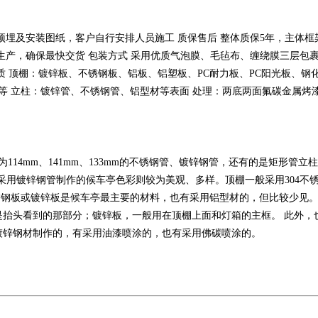
埋及安装图纸，客户自行安排人员施工 质保售后 整体质保5年，主体框架
生产，确保最快交货 包装方式 采用优质气泡膜、毛毡布、缠绕膜三层包
质 顶棚：镀锌板、不锈钢板、铝板、铝塑板、PC耐力板、PC阳光板、钢
板等 立柱：镀锌管、不锈钢管、铝型材等表面 处理：两底两面氟碳金属烤
4mm、141mm、133mm的不锈钢管、镀锌钢管，还有的是矩形管立柱，常见的
采用镀锌钢管制作的候车亭色彩则较为美观、多样。顶棚一般采用304不锈钢
。 不锈钢板或镀锌板是候车亭最主要的材料，也有采用铝型材的，但比较少
是抬头看到的那部分；镀锌板，一般用在顶棚上面和灯箱的主框。 此外，
镀锌钢材制作的，有采用油漆喷涂的，也有采用佛碳喷涂的。